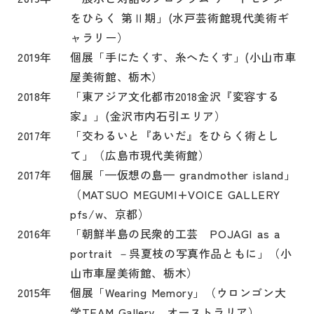
をひらく 第Ⅱ期」(水戸芸術館現代美術ギ
ャラリー）
2019年
個展「手にたくす、糸へたくす」(小山市車
屋美術館、栃木）
2018年
「東アジア文化都市2018金沢『変容する
家』」(金沢市内石引エリア）
2017年
「交わるいと『あいだ』をひらく術とし
て」（広島市現代美術館）
2017年
個展「—仮想の島— grandmother island」
（MATSUO MEGUMI+VOICE GALLERY
pfs/w、京都）
2016年
「朝鮮半島の民衆的工芸 POJAGI as a
portrait －呉夏枝の写真作品ともに」（小
山市車屋美術館、栃木）
2015年
個展「Wearing Memory」（ウロンゴン大
学TEAM Gallery、オーストラリア）