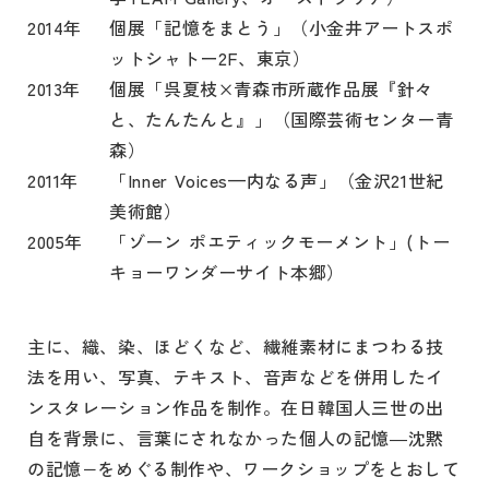
2014年
個展「記憶をまとう」（小金井アートスポ
ットシャトー2F、東京）
2013年
個展「呉夏枝×青森市所蔵作品展『針々
と、たんたんと』」（国際芸術センター青
森）
2011年
「Inner Voices—内なる声」（金沢21世紀
美術館）
2005年
「ゾーン ポエティックモーメント」(トー
キョーワンダーサイト本郷）
主に、織、染、ほどくなど、繊維素材にまつわる技
法を用い、写真、テキスト、音声などを併用したイ
ンスタレーション作品を制作。在日韓国人三世の出
自を背景に、言葉にされなかった個人の記憶―沈黙
の記憶−をめぐる制作や、ワークショップをとおして