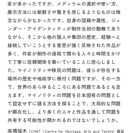
家が多かったですが、メディウムの選択や使い方、
展示方法には新鮮さや驚きを感じるようなものは残
念ながら少なかったです。自身の国籍や属性、ジェ
ンダー・アイデンティティが制作当初の動機であり
ながら、そこから他の個人や集団の歴史、経験へと
接続していこうとする意思が強く反映された作品が
多く、作家が制作の過程で関わる人々と時間をかけ
て丁寧に信頼関係を築いていることに感心しまし
た。マイノリティや移民の問題は、彼らが存在する
場所の歴史や地政学に根付く問題ですが、その一方
で、世界のあらゆるところにある問題であるとも言
えます。マイノリティの問題を日本固有の問題とし
て設定せずに語る方法を探ることで、大局的な問題
が顕在化し、より多くの人々と作品を通して問題を
共有する可能性が開かれるのではないでしょうか。
高橋瑞木
［CHAT（Centre for Heritage, Arts and Textile）館長