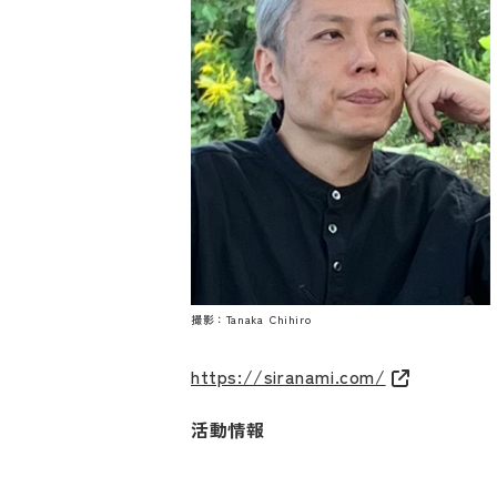
撮影：Tanaka Chihiro
https://siranami.com/
活動情報