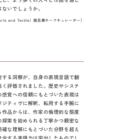
はないでしょうか。
ge, Arts and Textile）館長兼チーフキュレーター］
対する洞察が、自身の表現言語で翻
高く評価されました。歴史やシステ
の感覚への信頼にもとづいた表現は
ポジティヴに解釈、転用する手腕に
る作品からは、作家の倫理的な態度
の探索を始められる丁寧かつ親密な
明確な理解にもとづいた分野を超え
統合する表現力は突出したものでし