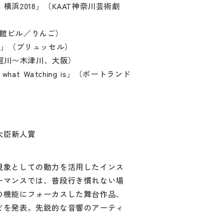
 横浜2018」（KAAT神奈川芸術劇
市館ビル／りんご）
s 2017」（ブリュッセル）
堀川〜木津川、大阪）
ed what Watching is」（ポートランド
大臣新人賞
現象としての動力を活用したインス
ーマンスでは、普段行き慣れない場
の機能にフォーカスした舞台作品、
どを発表。先鋭的な音響のアーティ