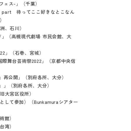
フェス-」（千葉）
vorite part 待ってここ好きなとこなん
）
珠洲、石川）
ド」（高槻現代劇場 市民会館、大
21-2022」（石巻、宮城）
京都国際舞台芸術祭2022」（京都中央信
』再公開」（別府各所、大分）
』」（別府各所、大分）
（旧大宮区役所）
して参加）（Bunkamuraシアター
術館）
台湾）