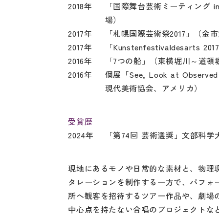
2018年
「国際舞台芸術ミーティング in
場）
2017年
「札幌国際芸術祭2017」（金
2017年
「Kunstenfestivaldesart
2016年
「7つの船」（東横堀川～道頓
2016年
個展「See, Look at Observ
現代美術協会、アメリカ）
受賞歴
2024年
「第74回 芸術選奨」文部科学
現地にあるモノや日常的な素材と、物理
タレーションを制作する一方で、パフォ
所へ観客を招待するツアー作品や、劇場
中心点を持たない合唱のプロジェクトな