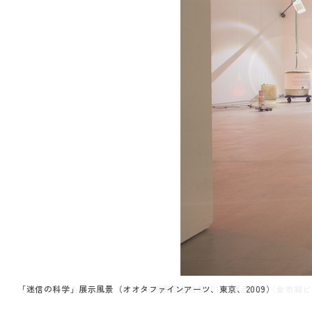
《わからないものたち》 2017「札幌国際芸術祭2017」展示風景（金市舘