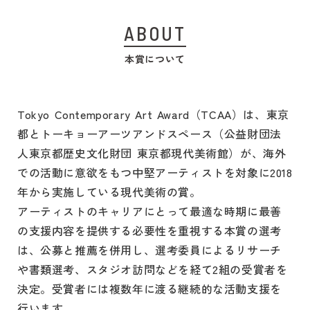
2026.01.13
TCAA 2024-2026｜呉夏枝による鑑賞ツアーおよび担
ABOUT
当学芸員によるギャラリートークを開催
本賞について
2026.01.13
TCAA2024-2026 | 展覧会風景プレスリリースを公開
しました
Tokyo Contemporary Art Award（TCAA）は、東京
2026.01.13
都とトーキョーアーツアンドスペース（公益財団法
TCAA2024-2026 | Aestheticaで展覧会についての記
人東京都歴史文化財団 東京都現代美術館）が、海外
事が掲載されました
での活動に意欲をもつ中堅アーティストを対象に2018
年から実施している現代美術の賞。
2025.11.10
アーティストのキャリアにとって最適な時期に最善
TCAA2024-2026｜梅田哲也構成・演出『プレイタイ
の支援内容を提供する必要性を重視する本賞の選考
ム』上映会＋アフタートーク の申込受付を開始しま
は、公募と推薦を併用し、選考委員によるリサーチ
した
や書類選考、スタジオ訪問などを経て2組の受賞者を
決定。受賞者には複数年に渡る継続的な活動支援を
行います。